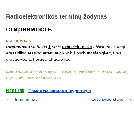
Radioelektronikos terminų žodynas
стираемость
стираемость
trinamumas
statusas
T
sritis
radioelektronika
atitikmenys
:
angl.
erasability; erasing attenuation
vok.
Löschungsfähigkeit, f
rus.
стираемость, f
pranc.
effaçabilité, f
Radioelektronikos terminų žodynas. – Vilnius : BĮ UAB „Litimo“
.
Kazimieras Gaivenis,
Gytis Juška, Vidas Kalesinskas
.
2000
.
Игры ⚽
Поможем написать курсовую
trinamumas
Löschwiderstand